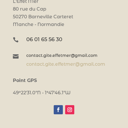
L'Effet Mer
80 rue du Cap
50270 Barneville Carteret
Manche - Normandie
06 01 65 56 30

contact.gite.effetmer@gmail.com

contact.gite.effetmer@gmail.com
Point GPS
49°22'31.0"N - 1°47'46.1"W