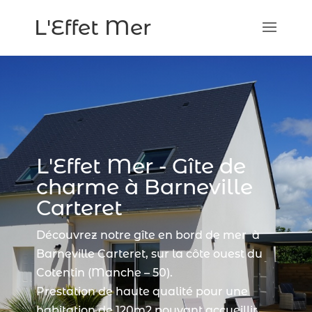
L'Effet Mer
L'Effet Mer - Gîte de
charme à Barneville
Carteret
Découvrez notre gîte en bord de mer à
Barneville Carteret, sur la côte ouest du
Cotentin (Manche – 50).
Prestation de haute qualité pour une
habitation de 120m2 pouvant accueillir